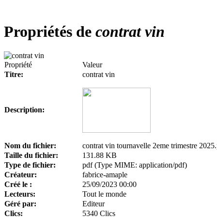
Propriétés de
contrat vin
Propriété
Valeur
Titre:
contrat vin
Description:
Nom du fichier:
contrat vin tournavelle 2eme trimestre 2025
Taille du fichier:
131.88 KB
Type de fichier:
pdf (Type MIME: application/pdf)
Créateur:
fabrice-amaple
Créé le :
25/09/2023 00:00
Lecteurs:
Tout le monde
Géré par:
Editeur
Clics:
5340 Clics