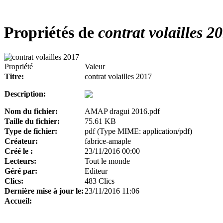
Propriétés de
contrat volailles 2
Propriété
Valeur
Titre:
contrat volailles 2017
Description:
Nom du fichier:
AMAP dragui 2016.pdf
Taille du fichier:
75.61 KB
Type de fichier:
pdf (Type MIME: application/pdf)
Créateur:
fabrice-amaple
Créé le :
23/11/2016 00:00
Lecteurs:
Tout le monde
Géré par:
Editeur
Clics:
483 Clics
Dernière mise à jour le:
23/11/2016 11:06
Accueil: