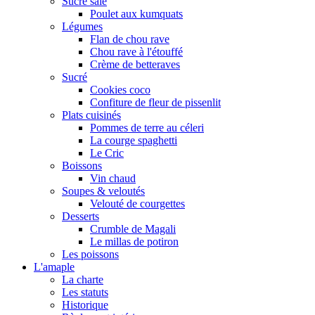
Sucré salé
Poulet aux kumquats
Légumes
Flan de chou rave
Chou rave à l'étouffé
Crème de betteraves
Sucré
Cookies coco
Confiture de fleur de pissenlit
Plats cuisinés
Pommes de terre au céleri
La courge spaghetti
Le Cric
Boissons
Vin chaud
Soupes & veloutés
Velouté de courgettes
Desserts
Crumble de Magali
Le millas de potiron
Les poissons
L'amaple
La charte
Les statuts
Historique