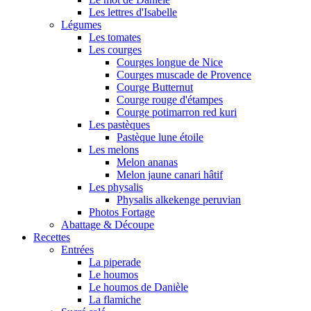
Les lettres d'Isabelle
Légumes
Les tomates
Les courges
Courges longue de Nice
Courges muscade de Provence
Courge Butternut
Courge rouge d'étampes
Courge potimarron red kuri
Les pastèques
Pastèque lune étoile
Les melons
Melon ananas
Melon jaune canari hâtif
Les physalis
Physalis alkekenge peruvian
Photos Fortage
Abattage & Découpe
Recettes
Entrées
La piperade
Le houmos
Le houmos de Danièle
La flamiche