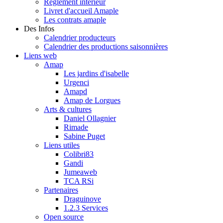
Règlement intérieur
Livret d'accueil Amaple
Les contrats amaple
Des Infos
Calendrier producteurs
Calendrier des productions saisonnières
Liens web
Amap
Les jardins d'isabelle
Urgenci
Amapd
Amap de Lorgues
Arts & cultures
Daniel Ollagnier
Rimade
Sabine Puget
Liens utiles
Colibri83
Gandi
Jumeaweb
TCA RSi
Partenaires
Draguinove
1.2.3 Services
Open source