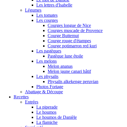
Les lettres d'Isabelle
Légumes
Les tomates
Les courges
Courges longue de Nice
Courges muscade de Provence
Courge Butternut
Courge rouge d'étampes
Courge potimarron red kuri
Les pastèques
Pastèque lune étoile
Les melons
Melon ananas
Melon jaune canari hâtif
Les physalis
Physalis alkekenge peruvian
Photos Fortage
Abattage & Découpe
Recettes
Entrées
La piperade
Le houmos
Le houmos de Danièle
La flamiche