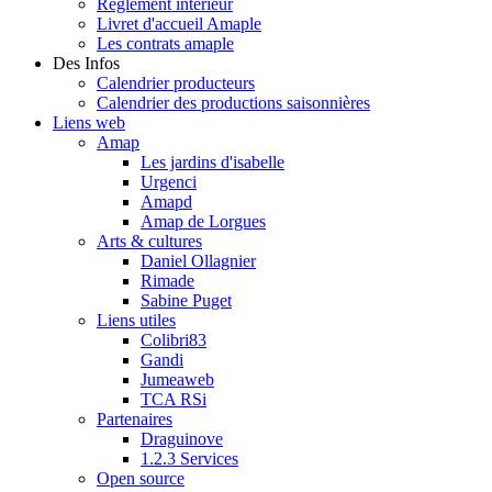
Règlement intérieur
Livret d'accueil Amaple
Les contrats amaple
Des Infos
Calendrier producteurs
Calendrier des productions saisonnières
Liens web
Amap
Les jardins d'isabelle
Urgenci
Amapd
Amap de Lorgues
Arts & cultures
Daniel Ollagnier
Rimade
Sabine Puget
Liens utiles
Colibri83
Gandi
Jumeaweb
TCA RSi
Partenaires
Draguinove
1.2.3 Services
Open source