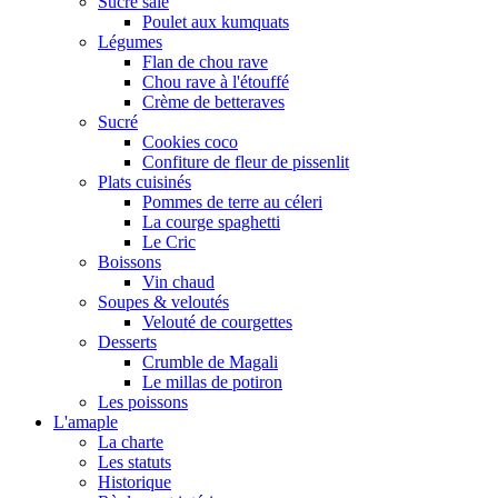
Sucré salé
Poulet aux kumquats
Légumes
Flan de chou rave
Chou rave à l'étouffé
Crème de betteraves
Sucré
Cookies coco
Confiture de fleur de pissenlit
Plats cuisinés
Pommes de terre au céleri
La courge spaghetti
Le Cric
Boissons
Vin chaud
Soupes & veloutés
Velouté de courgettes
Desserts
Crumble de Magali
Le millas de potiron
Les poissons
L'amaple
La charte
Les statuts
Historique